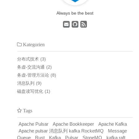
Always be the best
Kategorien
分布式技术
3
务虚-交流沟通
2
务虚-管理方法论
8
消息队列
9
磁盘读写优化
1
Tags
Apache Pulsar
Apache Bookkeeper
Apache Kafka
Apache pulsar 消息队列 kafka RocketMQ
Message
Queue
Rust
Kafka
Pulsar
StoneMQ
kafka raft